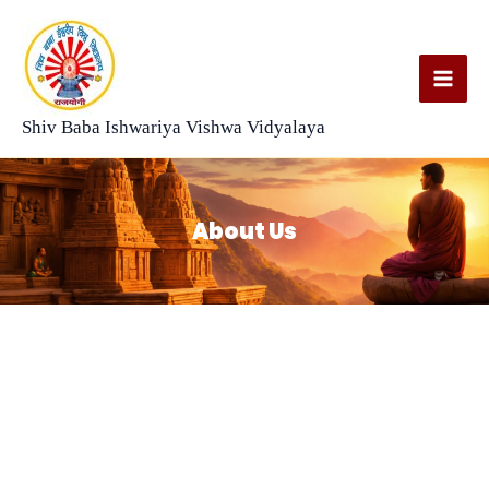
Skip
to
content
Shiv Baba Ishwariya Vishwa Vidyalaya
About Us