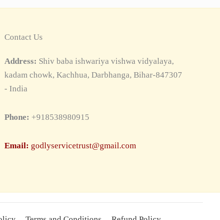
Contact Us
Address:
Shiv baba ishwariya vishwa vidyalaya,
kadam chowk, Kachhua, Darbhanga, Bihar-847307
- India
Phone:
+918538980915
Email:
godlyservicetrust@gmail.com
olicy
Terms and Conditions
Refund Policy