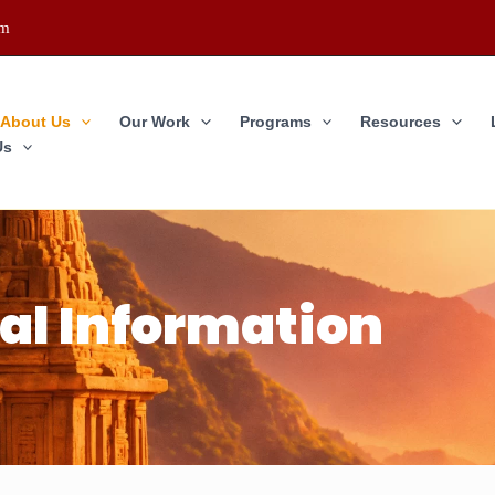
om
About Us
Our Work
Programs
Resources
Us
al Information