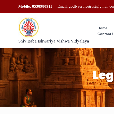
Skip
Mobile: 8538980915
Email: godlyservicetrust@gmail.c
to
content
Home
Contact 
Shiv Baba Ishwariya Vishwa Vidyalaya
Leg