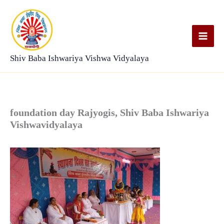
Skip
to
content
Shiv Baba Ishwariya Vishwa Vidyalaya
foundation day Rajyogis, Shiv Baba Ishwariya
Vishwavidyalaya