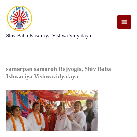
Skip
to
content
Shiv Baba Ishwariya Vishwa Vidyalaya
samarpan samaroh Rajyogis, Shiv Baba
Ishwariya Vishwavidyalaya