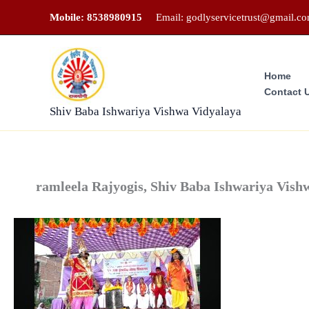
Skip
Mobile: 8538980915
Email: godlyservicetrust@gmail.c
to
content
Home
Contact 
Shiv Baba Ishwariya Vishwa Vidyalaya
ramleela Rajyogis, Shiv Baba Ishwariya Vish