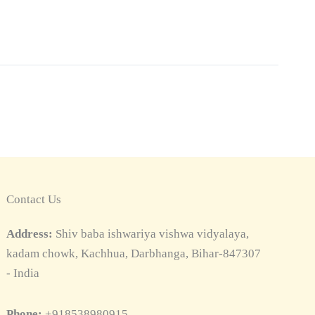
Contact Us
Address:
Shiv baba ishwariya vishwa vidyalaya,
kadam chowk, Kachhua, Darbhanga, Bihar-847307
- India
Phone:
+918538980915