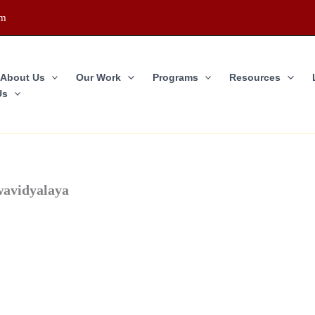
om
About Us
Our Work
Programs
Resources
Us
wavidyalaya