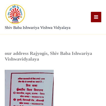
Skip
to
content
Shiv Baba Ishwariya Vishwa Vidyalaya
our address Rajyogis, Shiv Baba Ishwariya
Vishwavidyalaya